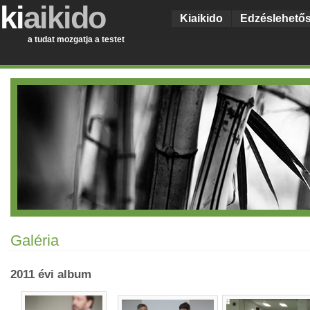
ki
aikido
Kiaikido
Edzéslehető
a tudat mozgatja a testet
Galéria
2011 évi album