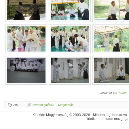
powered by:
lytebox
2011 .
további galériák
Megosztás
Kiaikido Magyarország © 2003-2026 - Minden jog fenntartva.
ki
aikido - a tudat mozgatja 