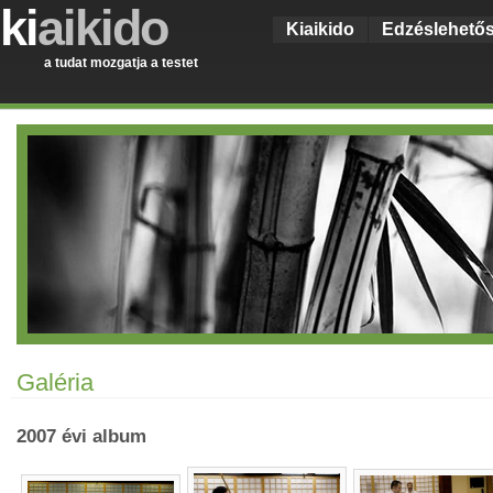
ki
aikido
Kiaikido
Edzéslehető
a tudat mozgatja a testet
Galéria
2007 évi album